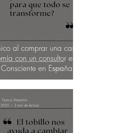
ico al comprar una casa,
mía con un consultor en
a Consciente en España
Franco Maestrini
 2025
2 min de lectura