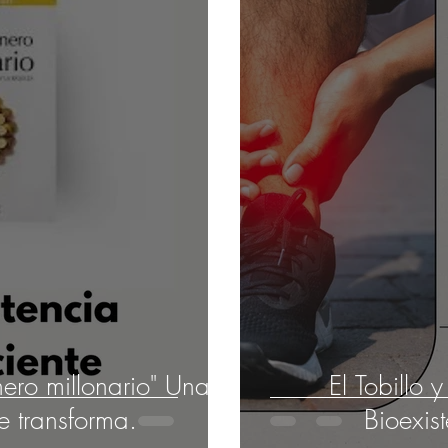
ero millonario" Una
El Tobillo 
ue transforma.
Bioexis