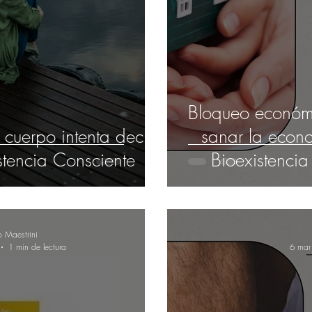
Bloqueo económ
 cuerpo intenta decirte
sanar la econo
stencia Consciente
Bioexistenci
o Maestrini
1 min de lectura
6 mar