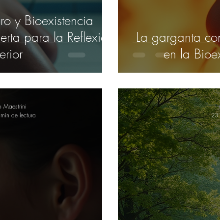
o y Bioexistencia
rta para la Reflexión
La garganta co
terior
en la Bioe
o Maestrini
min de lectura
23 