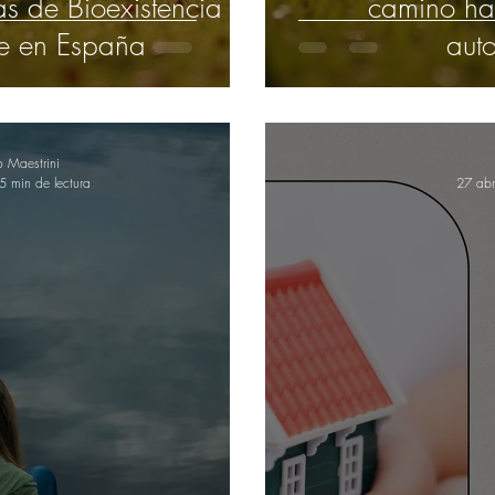
as de Bioexistencia
camino hac
e en España
aut
o Maestrini
5 min de lectura
27 ab