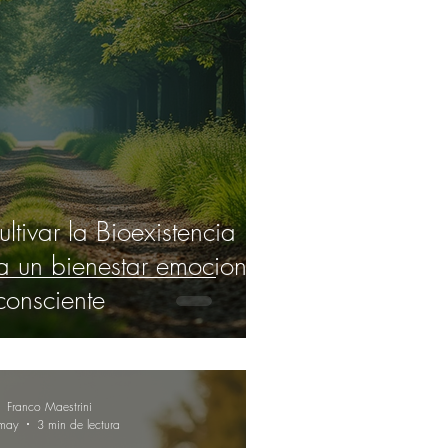
ltivar la Bioexistencia
a un bienestar emocional
consciente
Franco Maestrini
may
3 min de lectura