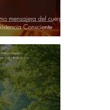
mo mensajera del cuerpo
xistencia Consciente
Franco Maestrini
jun
4 min de lectura