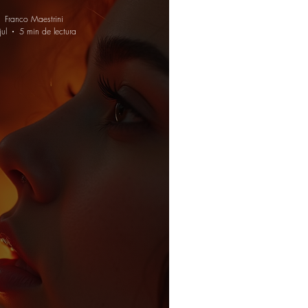
Franco Maestrini
jul
5 min de lectura