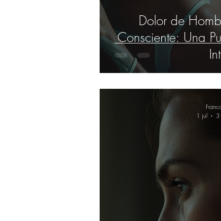
Dolor de Hombr
Consciente: Una Pue
In
Franc
1 jul
3 