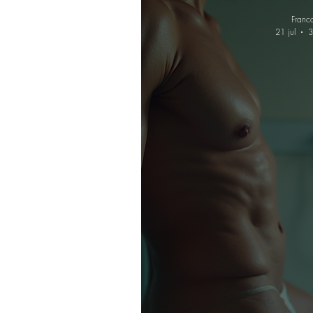
Franc
21 jul
3