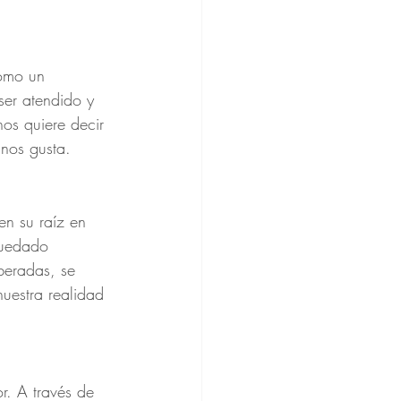
como un 
ser atendido y 
nos quiere decir 
 nos gusta.
en su raíz en 
quedado 
beradas, se 
uestra realidad 
r. A través de 