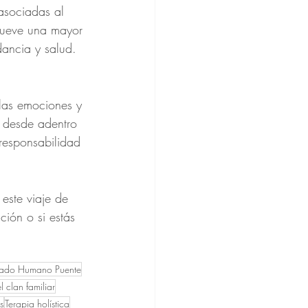
 asociadas al 
omueve una mayor 
ancia y salud.
las emociones y 
 desde adentro 
responsabilidad 
este viaje de 
ión o si estás 
ficado Humano Puente
 clan familiar
s
Terapia holística