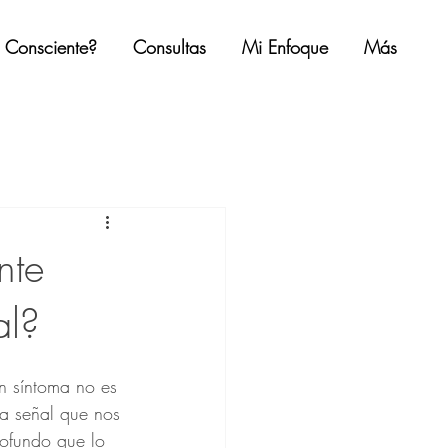
a Consciente?
Consultas
Mi Enfoque
Más
nte
al?
n síntoma no es 
na señal que nos 
rofundo que lo 