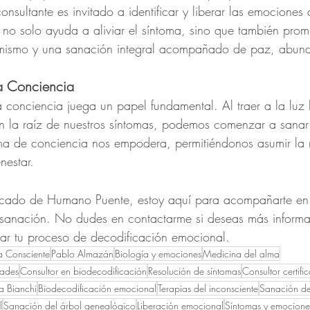
onsultante es invitado a identificar y liberar las emociones
 no solo ayuda a aliviar el síntoma, sino que también pr
mismo y una sanación integral acompañado de paz, abund
la Conciencia
conciencia juega un papel fundamental. Al traer a la luz 
en la raíz de nuestros síntomas, podemos comenzar a sanar
oma de conciencia nos empodera, permitiéndonos asumir la 
nestar.
ficado de Humano Puente, estoy aquí para acompañarte en 
 sanación. No dudes en contactarme si deseas más informac
ar tu proceso de decodificación emocional.
ia Consciente
Pablo Almazán
Biología y emociones
Medicina del alma
dades
Consultor en biodecodificación
Resolución de síntomas
Consultor certi
a Bianchi
Biodecodificación emocional
Terapias del inconsciente
Sanación del
l
Sanación del árbol genealógico
Liberación emocional
Síntomas y emocione