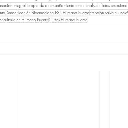
nación integral
Terapia de acompañamiento emocional
Conflictos emocional
nte
Decodificación Bioemocional
ESK Humano Puente
Emoción salvaje kinest
onsultoría en Humano Puente
Cursos Humano Puente