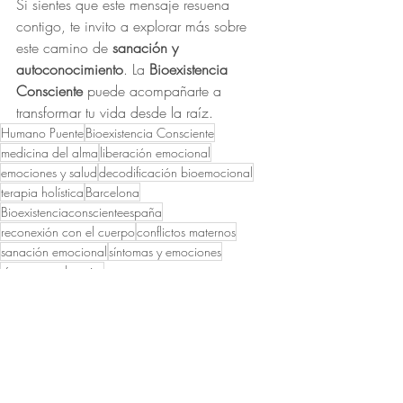
Si sientes que este mensaje resuena 
contigo, te invito a explorar más sobre 
este camino de 
sanación y 
autoconocimiento
. La 
Bioexistencia 
Consciente
 puede acompañarte a 
transformar tu vida desde la raíz.
Humano Puente
Bioexistencia Consciente
medicina del alma
liberación emocional
emociones y salud
decodificación bioemocional
terapia holística
Barcelona
Bioexistenciaconscienteespaña
reconexión con el cuerpo
conflictos maternos
sanación emocional
síntomas y emociones
síntomas en los pies
consultor certificado Humano Puente
lectura corporal
sanar con la emoción
significado emocional de los pies
sanar el árbol genealógico
madre y linaje femenino
biodescodificación
España
ConsultorEspañahumanopuente
Dolordepies