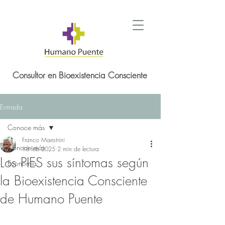
Consultor en Bioexistencia Consciente
Entrada
Conoce más
Franco Maestrini
Conoce más
18 feb 2025
2 min de lectura
Los PIES sus síntomas según
Economía
la Bioexistencia Consciente
de Humano Puente